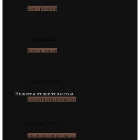
Все о ремонте
На рынке новостроек Москвы упал объем предложения
квартир…
5 августа, 2026
Все о ремонте
Исследование показало рост шумового загрязнения в
российских городах
5 августа, 2026
Новости строительства
Новости строительства
ФРТ помог обновить более 4,3 тыс. объектов ЖКХ
6 августа, 2026
Новости строительства