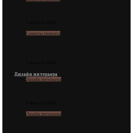
В Петербурге на 80% выполнили ремонт крыш на…
5 августа, 2026
Секреты ремонта
Ремонт участка трассы М-5 в Челябинской области
завершили…
5 августа, 2026
Дизайн интерьера
Дизайн интерьера
Монохромная однушка 40 м², в которой поместилось все,…
6 августа, 2026
Дизайн интерьера
Тестостерон и спорт после сорока: почему прежние нагрузки…