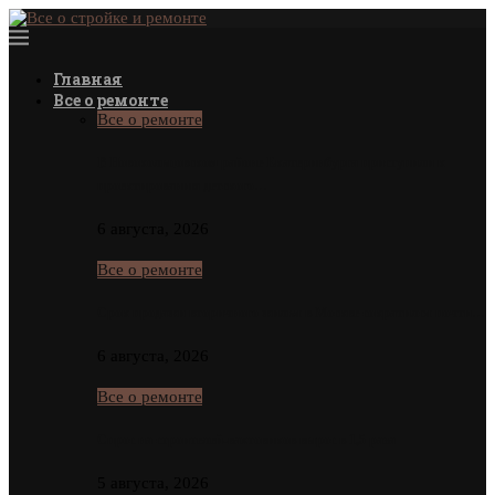
Главная
Все о ремонте
Все о ремонте
В Новокольцовском районе Екатеринбурга приступили к
проектированию детского…
6 августа, 2026
Все о ремонте
Срок продажи вторичного жилья в Москве сократился почти…
6 августа, 2026
Все о ремонте
Спрос на строителей-вахтовиков вырос в 1,5 раза
5 августа, 2026