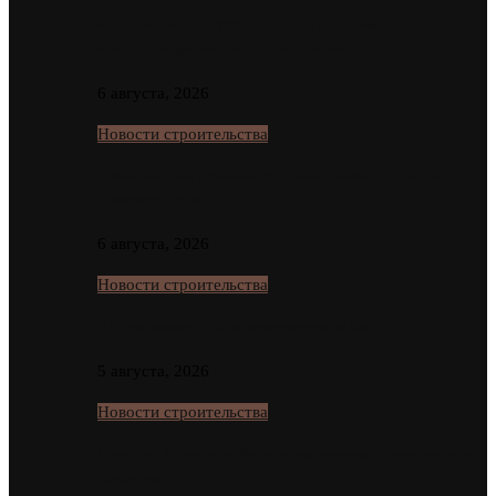
«Балтийская эпоха 2026»: Калининград примет
международную выставку строительства…
6 августа, 2026
Новости строительства
Климатическая устойчивость зданий: почему этот вопрос
становится одним…
6 августа, 2026
Новости строительства
В ГД рассказали о росте размера штрафа для…
5 августа, 2026
Новости строительства
Минстрой России разработал новые типовые госконтракты на
проектные…