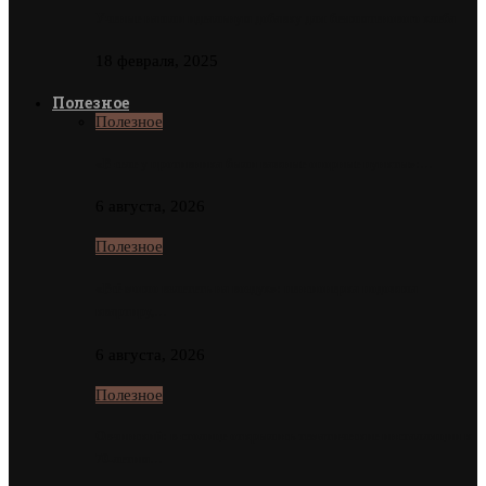
Ученые нашли идеальную добавку для безглютенового хлеба
18 февраля, 2025
Полезное
Полезное
«В селе у противника были важные опорные пункты»:…
6 августа, 2026
Полезное
«Всё могло взлететь на воздух»: пенсионерка подожгла
квартиру,…
6 августа, 2026
Полезное
Овчинский: в столице открылись тематические инсталляции к
70-летию…