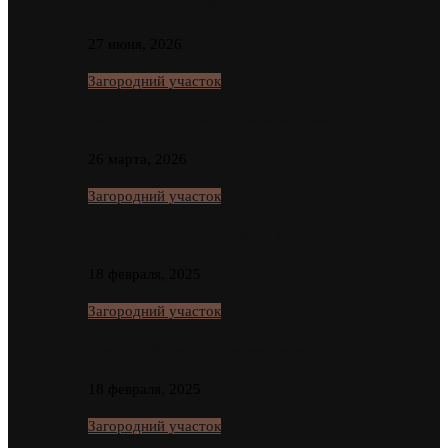
Семена перца: как выбрать подходящий сорт для своего…
27 июня, 2026
Загородний участок
Как подобрать стулья для улицы: ключевые критерии и…
26 марта, 2026
Загородний участок
Что покупать для сада в январе и феврале:…
18 февраля, 2025
Загородний участок
Подарки к 23 февраля — своими руками с…
18 февраля, 2025
Загородний участок