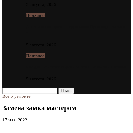
5 августа, 2026
Полезное
Для выявления причин подорожания: Путин подписал закон
о…
5 августа, 2026
Полезное
Как удлинить шланг стиральной машины: способы и ошибки
5 августа, 2026
Поиск
Все о ремонте
Замена замка мастером
17 мая, 2022