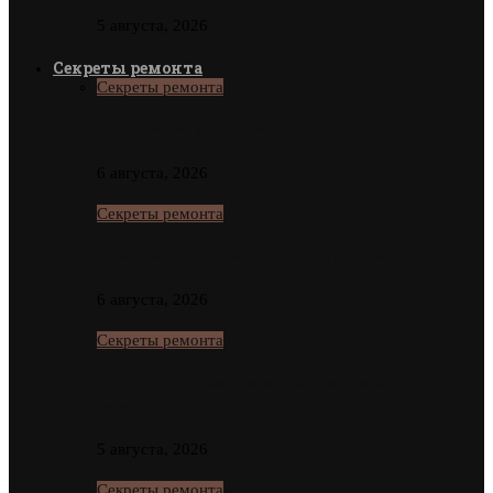
5 августа, 2026
Секреты ремонта
Секреты ремонта
Как планируют ускорять очередь на жилье в Казахстане
6 августа, 2026
Секреты ремонта
В Челябинской области 7 августа будет перекрыт участок…
6 августа, 2026
Секреты ремонта
Собор с крестильным храмом и выставочным холлом
появится…
5 августа, 2026
Секреты ремонта