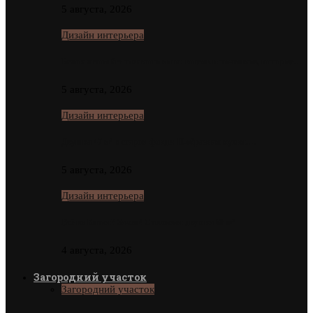
5 августа, 2026
Дизайн интерьера
Белок летом без тяжелого мяса: восемь источников, которые…
5 августа, 2026
Дизайн интерьера
Двушка 47 м² в старом фонде: П-образная кухня,…
5 августа, 2026
Дизайн интерьера
Всё из Китая? Зачем! Стильная двушка 68 м²
4 августа, 2026
Загородний участок
Загородний участок