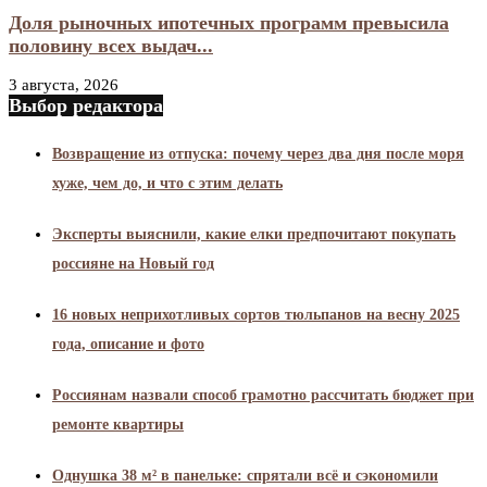
Доля рыночных ипотечных программ превысила
половину всех выдач...
3 августа, 2026
Выбор редактора
Возвращение из отпуска: почему через два дня после моря
хуже, чем до, и что с этим делать
Эксперты выяснили, какие елки предпочитают покупать
россияне на Новый год
16 новых неприхотливых сортов тюльпанов на весну 2025
года, описание и фото
Россиянам назвали способ грамотно рассчитать бюджет при
ремонте квартиры
Однушка 38 м² в панельке: спрятали всё и сэкономили